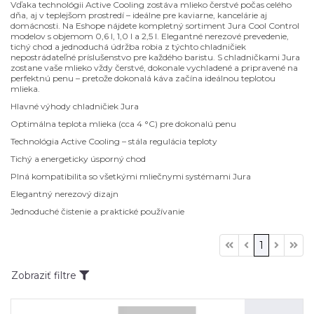
Vďaka technológii Active Cooling zostáva mlieko čerstvé počas celého
dňa, aj v teplejšom prostredí – ideálne pre kaviarne, kancelárie aj
domácnosti. Na Eshope nájdete kompletný sortiment Jura Cool Control
modelov s objemom 0,6 l, 1,0 l a 2,5 l. Elegantné nerezové prevedenie,
tichý chod a jednoduchá údržba robia z týchto chladničiek
nepostrádateľné príslušenstvo pre každého baristu. S chladničkami Jura
zostane vaše mlieko vždy čerstvé, dokonale vychladené a pripravené na
perfektnú penu – pretože dokonalá káva začína ideálnou teplotou
mlieka.
Hlavné výhody chladničiek Jura
Optimálna teplota mlieka (cca 4 °C) pre dokonalú penu
Technológia Active Cooling – stála regulácia teploty
Tichý a energeticky úsporný chod
Plná kompatibilita so všetkými mliečnymi systémami Jura
Elegantný nerezový dizajn
Jednoduché čistenie a praktické používanie
1
Zobraziť filtre