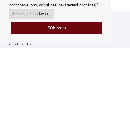
pochopenie toho, odkiaľ naši návštevníci prichádzajú.
Zmeniť moje nastavenia
Môj účet
Súhlasím
Spôsoby a ceny doručenia
Možnosti platby
Ako nakupovať
Výdajné miesta
Obchodné podmienky
Reklamačný poriadok
Odstúpenie od zmluvy
Fakturácia v EU
FAQ - často kladené otázky
Predajňa
Prohlásenie o ochrane osobných údajov