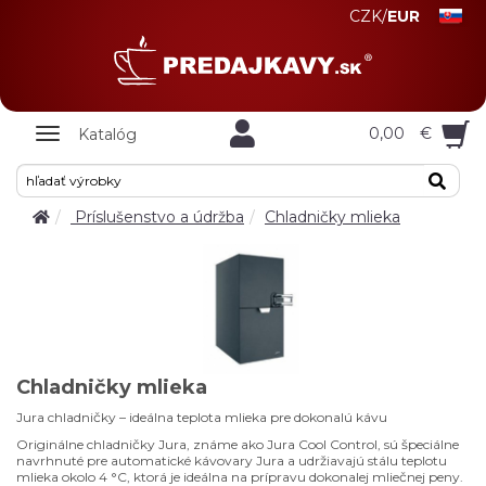
CZK
/
EUR
Zobrazit
0,00
€
Katalóg
nabidku
Príslušenstvo a údržba
Chladničky mlieka
Chladničky mlieka
Jura chladničky – ideálna teplota mlieka pre dokonalú kávu
Originálne chladničky Jura, známe ako Jura Cool Control, sú špeciálne
navrhnuté pre automatické kávovary Jura a udržiavajú stálu teplotu
mlieka okolo 4 °C, ktorá je ideálna na prípravu dokonalej mliečnej peny.