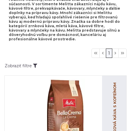
súčasnosti. V sortimente Melitta zákazníci nájdu kávu,
kávové filtre, prekvapkávače, kávovary, mlynčeky a ďalšie
doplnky na prípravu kávy. Mnohí zákazníci si Melittu
vyberajú, keď hľadajú spoľahlivé riešenie pre filtrovanú
kávu aj modernú prípravu kávy. Značka sa dobre hodí do
kategórií zrnková káva, mletá káva, kávové filtre,
kávovary a mlynčeky na kávu. Melitta predstavuje silnú a
dôveryhodnú voľbu pre domácnosť, kanceláriu aj
profesionálne kávové prostredie.
1
Zobraziť filtre
ZRNKOVÁ KÁVA S KOFEÍNOM