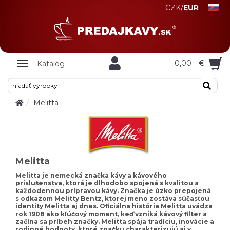
CZK
/
EUR
Zobrazit
0,00
€
Katalóg
nabidku
Melitta
Melitta
Melitta je nemecká značka kávy a kávového
príslušenstva, ktorá je dlhodobo spojená s kvalitou a
každodennou prípravou kávy. Značka je úzko prepojená
s odkazom Melitty Bentz, ktorej meno zostáva súčasťou
identity Melitta aj dnes. Oficiálna história Melitta uvádza
rok 1908 ako kľúčový moment, keď vzniká kávový filter a
začína sa príbeh značky. Melitta spája tradíciu, inovácie a
rodinné hodnoty, ktoré značku charakterizujú aj v