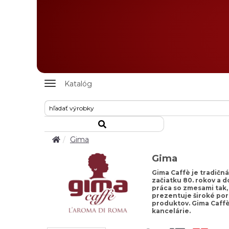
Zobrazit
Katalóg
nabidku
Gima
Gima
Gima Caffè je tradičná
začiatku 80. rokov a d
práca so zmesami tak, 
prezentuje široké port
produktov. Gima Caffè
kancelárie.