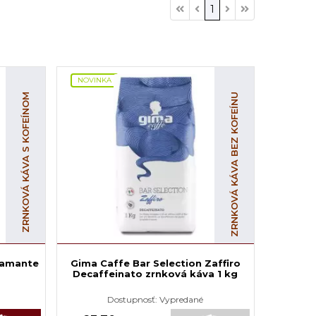
1
NOVINKA
ZRNKOVÁ KÁVA S KOFEÍNOM
ZRNKOVÁ KÁVA BEZ KOFEÍNU
iamante
Gima Caffe Bar Selection Zaffiro
Decaffeinato zrnková káva 1 kg
Dostupnosť:
Vypredané