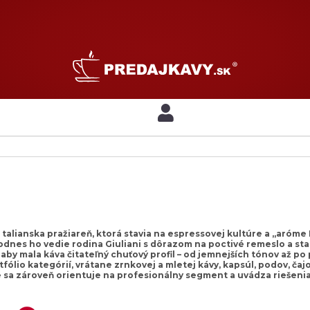
 talianska pražiareň, ktorá stavia na espressovej kultúre a „aróme
odnes ho vedie rodina Giuliani s dôrazom na poctivé remeslo a sta
aby mala káva čitateľný chuťový profil – od jemnejších tónov až p
fólio kategórií, vrátane zrnkovej a mletej kávy, kapsúl, podov, čaj
 sa zároveň orientuje na profesionálny segment a uvádza riešenia 