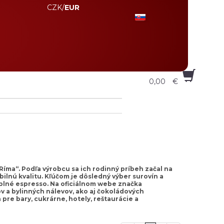
CZK
/
EUR
0,00
€
 Ríma“. Podľa výrobcu sa ich rodinný príbeh začal na
bilnú kvalitu. Kľúčom je dôsledný výber surovín a
o plné espresso. Na oficiálnom webe značka
ov a bylinných nálevov, ako aj čokoládových
pre bary, cukrárne, hotely, reštaurácie a