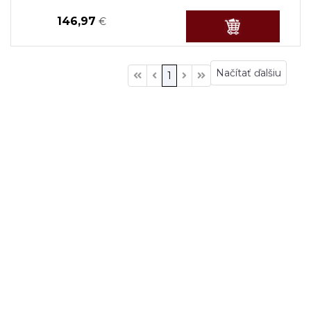
146,97
€
Načítať ďalšiu
1