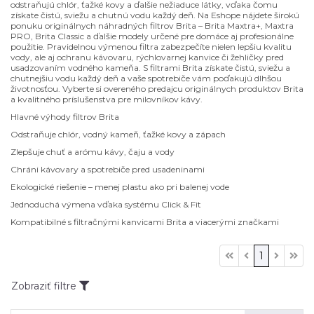
odstraňujú chlór, ťažké kovy a ďalšie nežiaduce látky, vďaka čomu
získate čistú, sviežu a chutnú vodu každý deň. Na Eshope nájdete širokú
ponuku originálnych náhradných filtrov Brita – Brita Maxtra+, Maxtra
PRO, Brita Classic a ďalšie modely určené pre domáce aj profesionálne
použitie. Pravidelnou výmenou filtra zabezpečíte nielen lepšiu kvalitu
vody, ale aj ochranu kávovaru, rýchlovarnej kanvice či žehličky pred
usadzovaním vodného kameňa. S filtrami Brita získate čistú, sviežu a
chutnejšiu vodu každý deň a vaše spotrebiče vám poďakujú dlhšou
životnosťou. Vyberte si overeného predajcu originálnych produktov Brita
a kvalitného príslušenstva pre milovníkov kávy.
Hlavné výhody filtrov Brita
Odstraňuje chlór, vodný kameň, ťažké kovy a zápach
Zlepšuje chuť a arómu kávy, čaju a vody
Chráni kávovary a spotrebiče pred usadeninami
Ekologické riešenie – menej plastu ako pri balenej vode
Jednoduchá výmena vďaka systému Click & Fit
Kompatibilné s filtračnými kanvicami Brita a viacerými značkami
1
Zobraziť filtre