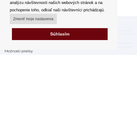
analýzu návštevnosti našich webových stránok a na
pochopenie toho, odkiaľ naši návštevníci prichádzajú.
Zmeniť moje nastavenia
Môj účet
Súhlasím
Spôsoby a ceny doručenia
Možnosti platby
Ako nakupovať
Výdajné miesta
Obchodné podmienky
Reklamačný poriadok
Odstúpenie od zmluvy
Fakturácia v EU
FAQ - často kladené otázky
Predajňa
Prohlásenie o ochrane osobných údajov