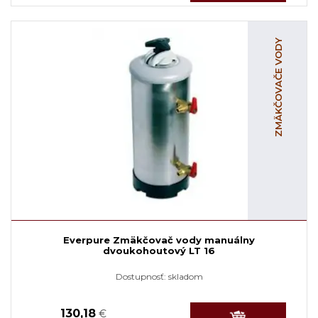
ZMÄKČOVAČE VODY
Everpure Zmäkčovač vody manuálny
dvoukohoutový LT 16
Dostupnosť:
skladom
130,18
€