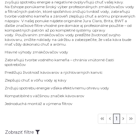
zvyšujú spotrebu energie a negatívne ovplyvňujú chuť vašej kávy.
Na Eshope ponúkame široký výber profesionálnych zmäkčovačov vody
a filtračných patrón, ktoré spoľahlivo znižujú tvrdosť vody, zabraňujú
tvorbe vodného kameňa a zároveň zlepšujú chuť a arómu pripravených
nápojov. V našej ponuke nájdete originálne Jura Claris, Brita, BWT a
ďalšie značkové filtre vhodné pre domáce aj profesionálne použitie – od
kompaktných patrón až po kompletné systémy úpravy
vody. Používaním zmäkčovačov vody predĺžite životnosť svojho
kávovaru, znížite náklady na údržbu a zabezpečíte, že vaša káva bude
mať vždy dokonalú chuť a arómu.
Hlavné výhody zmäkčovačov vody
Zabraňujú tvorbe vodného kameňa – chránia vnútorné časti
spotrebičov
Predlžujú životnosť kávovarov a rýchlovarných kanvíc
Zlepšujú chuť a vôňu vody aj kávy
Znižujú spotrebu energie vďaka efektívnemu ohrevu vody
Kompatibilné s väčšinou značiek kávovarov
Jednoduchá montáž a výmena filtrov
1
Zobraziť filtre