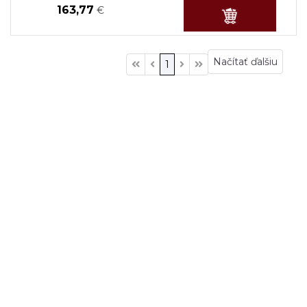
163,77
€
Načítať ďalšiu
1