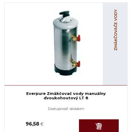
ZMÄKČOVAČE VODY
Everpure Zmäkčovač vody manuálny
dvoukohoutový LT 8
Dostupnosť:
skladom
96,58
€