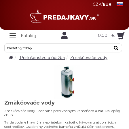
CZK
/
EUR
Zobrazit
0,00
€
Katalóg
nabidku
Príslušenstvo a údržba
Zmäkčovače vody
Zmäkčovače vody
Zmäkčovače vody – ochrana pred vodným kameňom a záruka lepšej
chuti
Tvrdá voda je hlavným nepriateľom každého kávovaru aj domácich
spotrebičov. Usadeniny vodného kameňa znižujú účinnosť ohrevu,