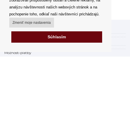
zobrazovali prispôsobený obsah a cielené reklamy, na
analýzu návštevnosti našich webových stránok a na
pochopenie toho, odkiaľ naši návštevníci prichádzajú.
Zmeniť moje nastavenia
Môj účet
Súhlasím
Spôsoby a ceny doručenia
Možnosti platby
Ako nakupovať
Výdajné miesta
Obchodné podmienky
Reklamačný poriadok
Odstúpenie od zmluvy
Fakturácia v EU
FAQ - často kladené otázky
Predajňa