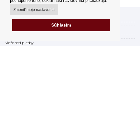
pochopenie toho, odkiaľ naši návštevníci prichádzajú.
Zmeniť moje nastavenia
Môj účet
Súhlasím
Spôsoby a ceny doručenia
Možnosti platby
Ako nakupovať
Výdajné miesta
Obchodné podmienky
Reklamačný poriadok
Odstúpenie od zmluvy
Fakturácia v EU
FAQ - často kladené otázky
Predajňa
Prohlásenie o ochrane osobných údajov
Zabezpečenie dát firmy Orfeo Office s.r.o.