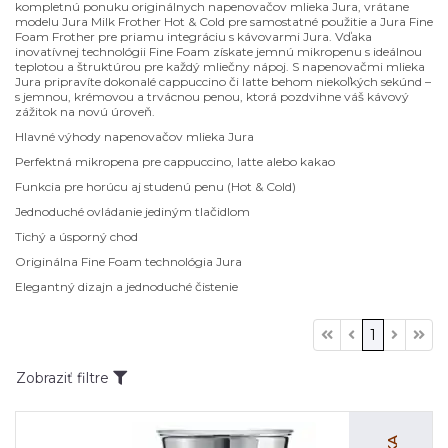
kompletnú ponuku originálnych napenovačov mlieka Jura, vrátane
modelu Jura Milk Frother Hot & Cold pre samostatné použitie a Jura Fine
Foam Frother pre priamu integráciu s kávovarmi Jura. Vďaka
inovatívnej technológii Fine Foam získate jemnú mikropenu s ideálnou
teplotou a štruktúrou pre každý mliečny nápoj. S napenovačmi mlieka
Jura pripravíte dokonalé cappuccino či latte behom niekoľkých sekúnd –
s jemnou, krémovou a trvácnou penou, ktorá pozdvihne váš kávový
zážitok na novú úroveň.
Hlavné výhody napenovačov mlieka Jura
Perfektná mikropena pre cappuccino, latte alebo kakao
Funkcia pre horúcu aj studenú penu (Hot & Cold)
Jednoduché ovládanie jediným tlačidlom
Tichý a úsporný chod
Originálna Fine Foam technológia Jura
Elegantný dizajn a jednoduché čistenie
1
Zobraziť filtre