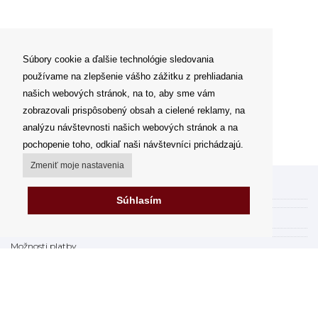
Súbory cookie a ďalšie technológie sledovania
používame na zlepšenie vášho zážitku z prehliadania
našich webových stránok, na to, aby sme vám
zobrazovali prispôsobený obsah a cielené reklamy, na
analýzu návštevnosti našich webových stránok a na
pochopenie toho, odkiaľ naši návštevníci prichádzajú.
Zmeniť moje nastavenia
Môj účet
Súhlasím
Spôsoby a ceny doručenia
Možnosti platby
Ako nakupovať
Výdajné miesta
Obchodné podmienky