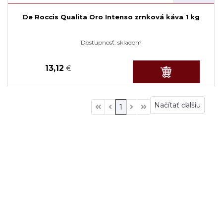
De Roccis Qualita Oro Intenso zrnková káva 1 kg
Dostupnosť:
skladom
13,12
€
Načítať ďalšiu
1