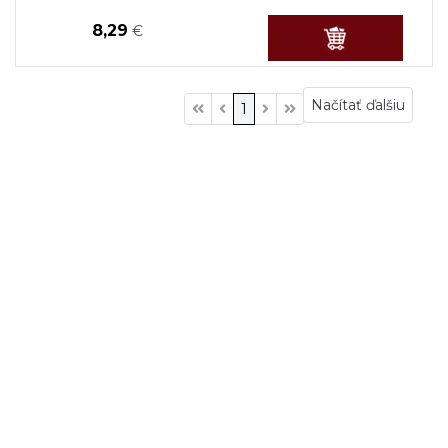
8,29
€
Načítať ďalšiu
1