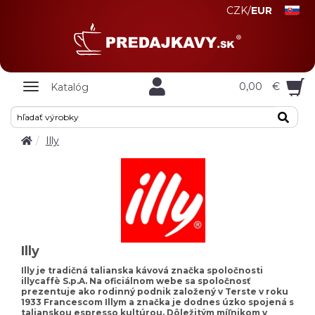
CZK
/
EUR
Zobrazit
0,00
€
Katalóg
nabidku
Illy
Illy
Illy je tradičná talianska kávová značka spoločnosti
illycaffè S.p.A. Na oficiálnom webe sa spoločnosť
prezentuje ako rodinný podnik založený v Terste v roku
1933 Francescom Illym a značka je dodnes úzko spojená s
talianskou espresso kultúrou. Dôležitým míľnikom v