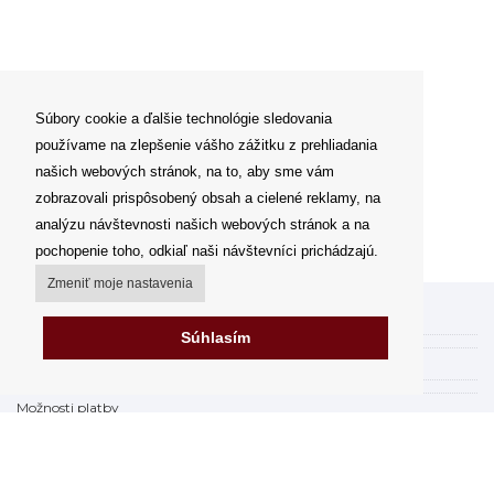
Súbory cookie a ďalšie technológie sledovania
používame na zlepšenie vášho zážitku z prehliadania
našich webových stránok, na to, aby sme vám
zobrazovali prispôsobený obsah a cielené reklamy, na
analýzu návštevnosti našich webových stránok a na
pochopenie toho, odkiaľ naši návštevníci prichádzajú.
Zmeniť moje nastavenia
Môj účet
Súhlasím
Spôsoby a ceny doručenia
Možnosti platby
Ako nakupovať
Výdajné miesta