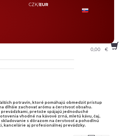
CZK
/
EUR
0,00
€
ďalších potravín, ktoré pomáhajú obmedziť prístup
a dlhšie zachovať arómu a čerstvosť obsahu.
o prevádzkami, pretože spájajú jednoduché
otovenia vhodné na kávové zrná, mletú kávu, čaj,
é skladovanie s dôrazom na čerstvosť a pohodlnú
 kancelárie aj profesionálnej prevádzky.