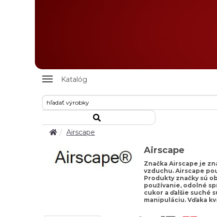
Zobrazit
Katalóg
nabidku
Airscape
Airscape
Značka Airscape je zn
vzduchu. Airscape pou
Produkty značky sú ob
používanie, odolné sp
cukor a ďalšie suché 
manipuláciu. Vďaka kv