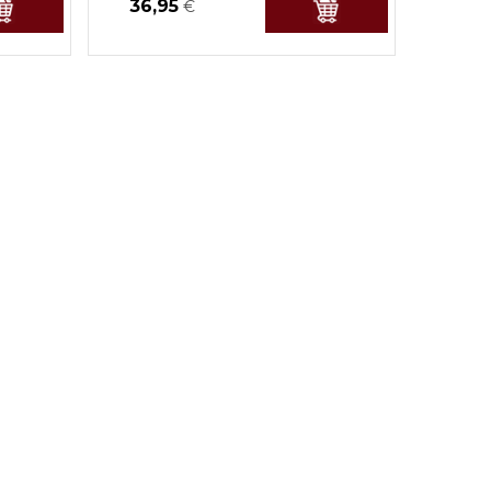
36,95
€