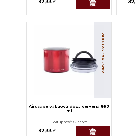
32,33
32
€
AIRSCAPE VACUUM
Airscape vákuová dóza červená 850
ml
Dostupnosť:
skladom
32,33
€