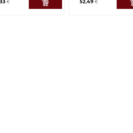
,33
52,49
€
€