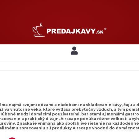
áma najmä svojimi dózami a nádobami na skladovanie kávy, čaju a 
žíva vnútorné veko, ktoré vytláča prebytočný vzduch, a tým pomáh
ľúbené medzi domácimi používateľmi, baristami aj menšími gastr
racovanie a praktický dizajn. Airscape ponúka rôzne veľkosti a vyh
suroviny. Značka je vnímaná ako spoľahlivé riešenie na každodenn
alitnému spracovaniu sú produkty Airscape vhodné do domácnosti,