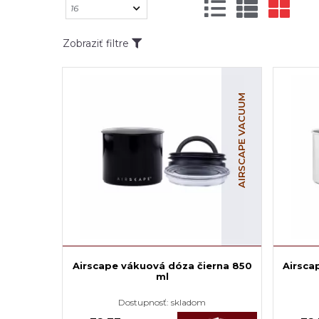
Zobraziť filtre
AIRSCAPE VACUUM
Airscape vákuová dóza čierna 850
Airsca
ml
Dostupnosť:
skladom