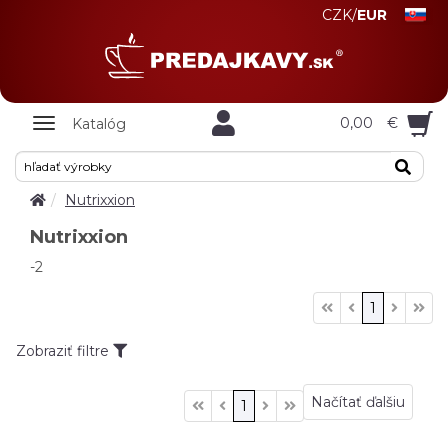
CZK
/
EUR
Zobrazit
0,00
€
Katalóg
nabidku
Nutrixxion
Nutrixxion
-2
1
Zobraziť filtre
Načítať ďalšiu
1