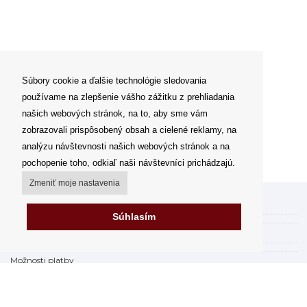
Súbory cookie a ďalšie technológie sledovania
používame na zlepšenie vášho zážitku z prehliadania
našich webových stránok, na to, aby sme vám
zobrazovali prispôsobený obsah a cielené reklamy, na
analýzu návštevnosti našich webových stránok a na
pochopenie toho, odkiaľ naši návštevníci prichádzajú.
Zmeniť moje nastavenia
Môj účet
Súhlasím
Spôsoby a ceny doručenia
Možnosti platby
Ako nakupovať
Výdajné miesta