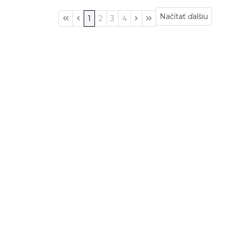
Načítať ďalšiu
1
2
3
4