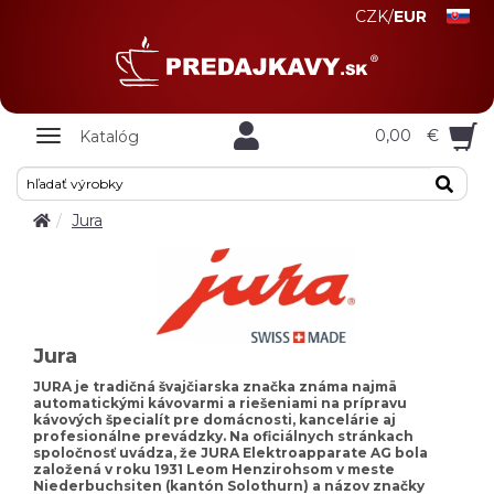
CZK
/
EUR
Zobrazit
0,00
€
Katalóg
nabidku
Jura
Jura
JURA je tradičná švajčiarska značka známa najmä
automatickými kávovarmi a riešeniami na prípravu
kávových špecialít pre domácnosti, kancelárie aj
profesionálne prevádzky. Na oficiálnych stránkach
spoločnosť uvádza, že JURA Elektroapparate AG bola
založená v roku 1931 Leom Henzirohsom v meste
Niederbuchsiten (kantón Solothurn) a názov značky