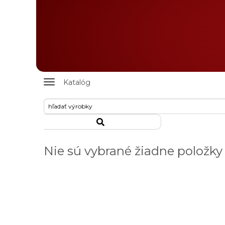
Zobrazit
Katalóg
nabidku
Nie sú vybrané žiadne položky