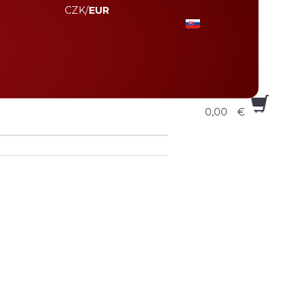
CZK
/
EUR
0,00
€