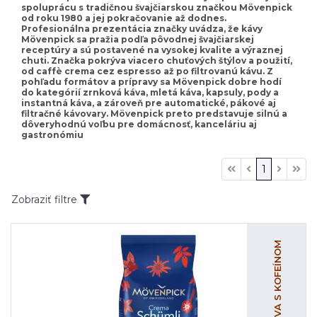
spoluprácu s tradičnou švajčiarskou značkou Mövenpick
od roku 1980 a jej pokračovanie až dodnes.
Profesionálna prezentácia značky uvádza, že kávy
Mövenpick sa pražia podľa pôvodnej švajčiarskej
receptúry a sú postavené na vysokej kvalite a výraznej
chuti. Značka pokrýva viacero chuťových štýlov a použití,
od caffè crema cez espresso až po filtrovanú kávu. Z
pohľadu formátov a prípravy sa Mövenpick dobre hodí
do kategórií zrnková káva, mletá káva, kapsuly, pody a
instantná káva, a zároveň pre automatické, pákové aj
filtračné kávovary. Mövenpick preto predstavuje silnú a
dôveryhodnú voľbu pre domácnosť, kanceláriu aj
gastronómiu
1
Zobraziť filtre
ZRNKOVÁ KÁVA S KOFEÍNOM