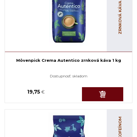
ZRNKOVÁ KÁVA S KOFEÍNOM
Mövenpick Crema Autentico zrnková káva 1 kg
Dostupnosť:
skladom
19,75
€