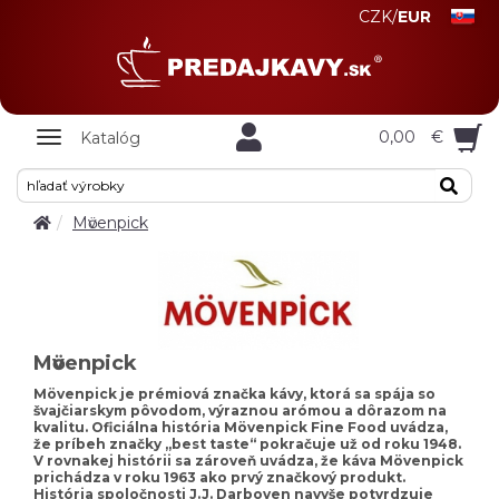
CZK
/
EUR
Zobrazit
0,00
€
Katalóg
nabidku
Mӧvenpick
Mӧvenpick
Mövenpick je prémiová značka kávy, ktorá sa spája so
švajčiarskym pôvodom, výraznou arómou a dôrazom na
kvalitu. Oficiálna história Mövenpick Fine Food uvádza,
že príbeh značky „best taste“ pokračuje už od roku 1948.
V rovnakej histórii sa zároveň uvádza, že káva Mövenpick
prichádza v roku 1963 ako prvý značkový produkt.
História spoločnosti J.J. Darboven navyše potvrdzuje