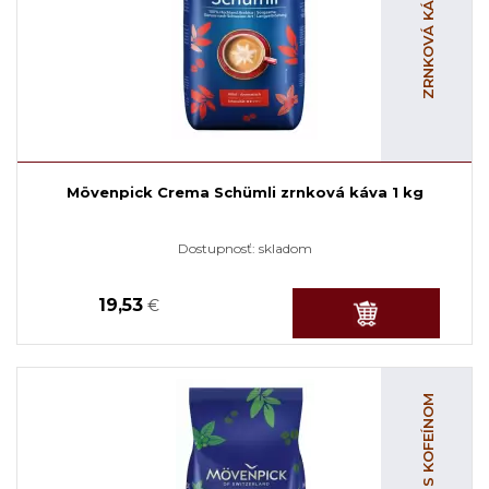
Mövenpick Crema Schümli zrnková káva 1 kg
Dostupnosť:
skladom
19,53
€