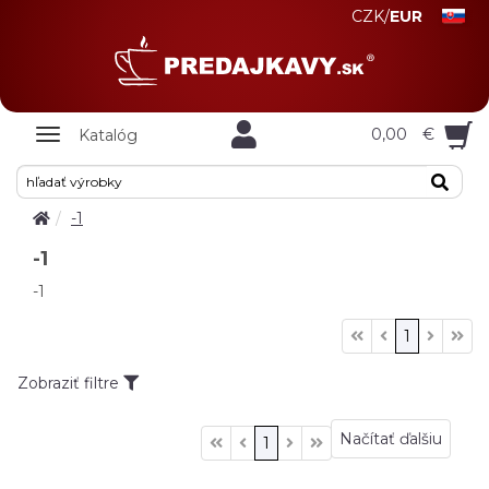
CZK
/
EUR
Zobrazit
0,00
€
Katalóg
nabidku
-1
-1
-1
1
Zobraziť filtre
Načítať ďalšiu
1